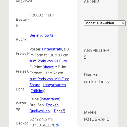
MegaByte
ARCHIV
120602_1801
A
Bestell-
Nr
r
Berlin Airports
Rubrik
c
Poster
Tintenstrahl
, z.B.
ANSPIELTIPP
Preise P
h
im Format 130 x 37 cm
S
zum Preis von 51 Euro
i
C-Print
Diasec
, z.B. im
Preise C
Format 182 x 52 cm
Diverse
v
zum Preis von 990 Euro
direkte Links
Sonne
.
Langschatten
.
Licht
(
Frühling
)
Keine (
Innenraum
) .
Witteru
Draußen:
Trocken
.
ng
Quellwolken
. (
Tipps?
)
MEHR
FOTOGRAFIE
52°22’4.67″N
Geokoo
13°30’58.33″E
.