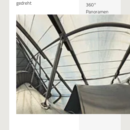
gedreht
360°
Panoramen
aus Stuttgart
und dem Rest
der Welt.
RUBRIKEN
Kategor
ien