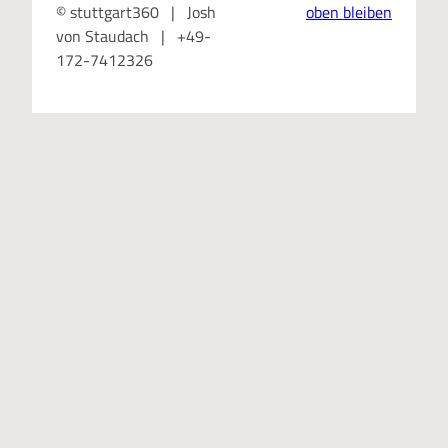
© stuttgart360 | Josh
oben bleiben
von Staudach | +49-
172-7412326