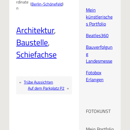
rdinate
(
Berlin-Schönefeld
)
n
Mein
künstlerische
s Portfolio
Architektur
, 
Beatles360
Baustelle
, 
Bauverfolgun
Schiefachse
g
Landesmesse
Fotobox
Erlangen
«
Trübe Aussichten
Auf dem Parkplatz P2
»
FOTOKUNST
Mein Portfolio