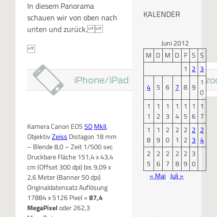
In diesem Panorama
KALENDER
schauen wir von oben nach
unten und zurück.
Juni 2012
M
D
M
D
F
S
S
1
2
3
1
4
5
6
7
8
9
0
1
1
1
1
1
1
1
1
2
3
4
5
6
7
Kamera Canon EOS
5D
MkII
,
1
1
2
2
2
2
2
Objektiv
Zeiss
Distagon 18 mm
8
9
0
1
2
3
4
– Blende 8,0 – Zeit 1/500 sec
2
2
2
2
2
3
Druckbare Fläche 151,4 x 43,4
5
6
7
8
9
0
cm (Offset 300 dpi) bis 9,09 x
« Mai
Juli »
2,6 Meter (Banner 50 dpi)
Originaldatensatz Auflösung
17884 x 5126 Pixel =
87,4
MegaPixel
oder 262,3