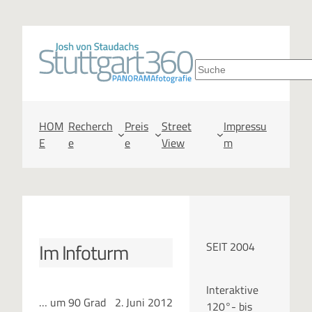
Zum
Inhalt
S
springen
u
c
HOM
Recherch
Preis
Street
Impressu
E
e
e
View
m
h
e
n
Im Infoturm
SEIT 2004
Interaktive
… um 90 Grad
2. Juni 2012
120°- bis