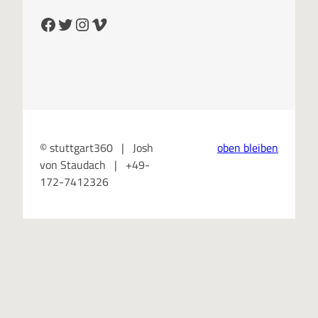
Facebook
Twitter
Instagram
Vimeo
© stuttgart360 | Josh
oben bleiben
von Staudach | +49-
172-7412326