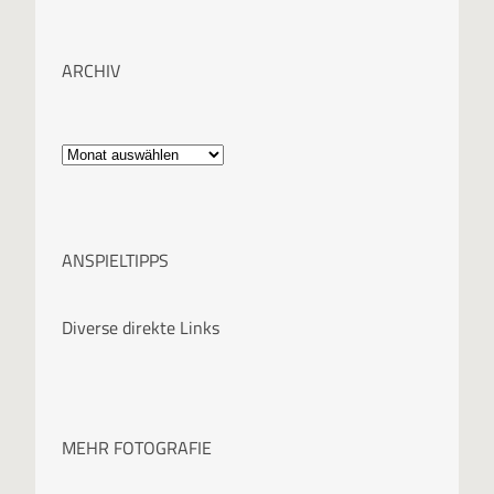
ARCHIV
A
r
c
ANSPIELTIPPS
h
i
Diverse direkte Links
v
MEHR FOTOGRAFIE