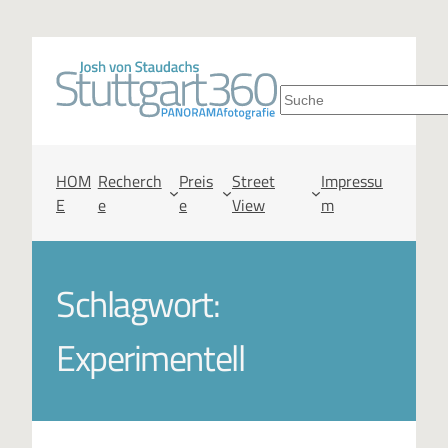
S
u
c
HOM
Recherch
Preis
Street
Impressu
E
e
e
View
m
h
e
Schlagwort:
n
Experimentell