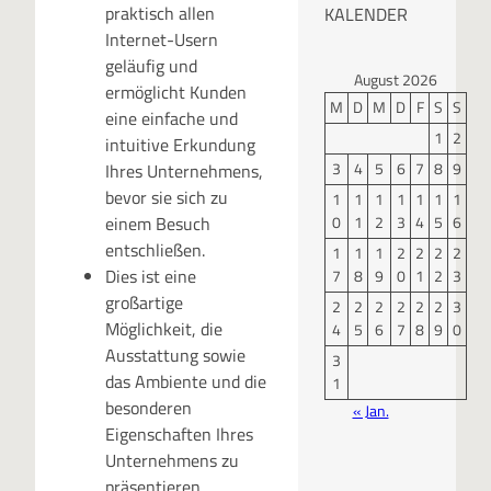
praktisch allen
KALENDER
Internet-Usern
geläufig und
August 2026
ermöglicht Kunden
M
D
M
D
F
S
S
eine einfache und
1
2
intuitive Erkundung
3
4
5
6
7
8
9
Ihres Unternehmens,
bevor sie sich zu
1
1
1
1
1
1
1
0
1
2
3
4
5
6
einem Besuch
entschließen.
1
1
1
2
2
2
2
Dies ist eine
7
8
9
0
1
2
3
großartige
2
2
2
2
2
2
3
Möglichkeit, die
4
5
6
7
8
9
0
Ausstattung sowie
3
das Ambiente und die
1
besonderen
« Jan.
Eigenschaften Ihres
Unternehmens zu
präsentieren.