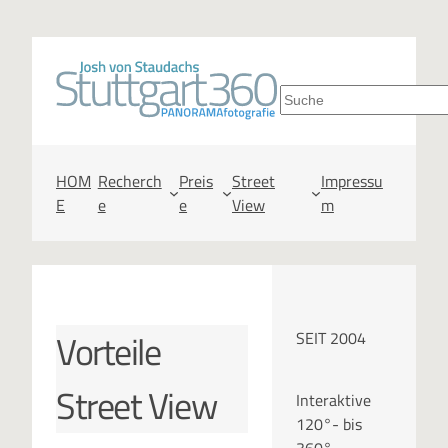
S
u
c
HOM
Recherch
Preis
Street
Impressu
E
e
e
View
m
h
e
n
Vorteile
SEIT 2004
Street View
Interaktive
120°- bis