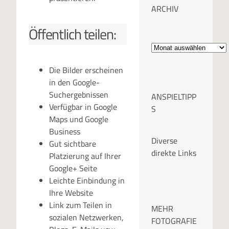
ARCHIV
Öffentlich teilen:
A
r
Die Bilder erscheinen
in den Google-
c
Suchergebnissen
ANSPIELTIPP
h
Verfügbar in Google
S
Maps und Google
i
Business
Diverse
Gut sichtbare
v
direkte Links
Platzierung auf Ihrer
Google+ Seite
Leichte Einbindung in
Ihre Website
Link zum Teilen in
MEHR
sozialen Netzwerken,
FOTOGRAFIE