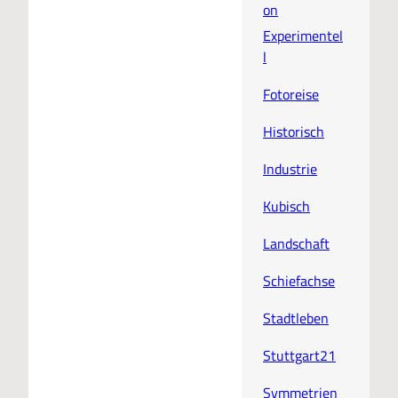
on
Experimentel
l
Fotoreise
Historisch
Industrie
Kubisch
Landschaft
Schiefachse
Stadtleben
Stuttgart21
Symmetrien