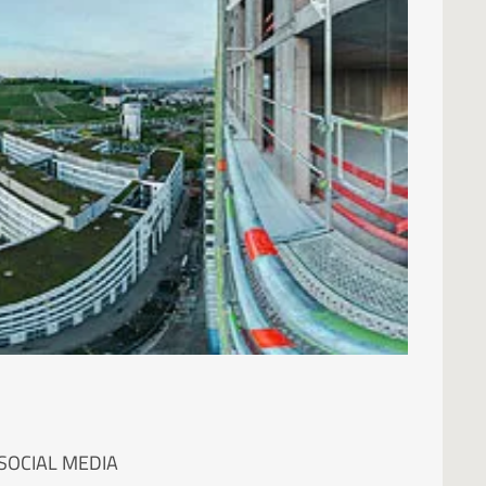
SCHLAGWORTE
Architektur
Atelier
Baustelle
Dokumentation
Experimentell
Fotoreise
Historisch
Industrie
Kubisch
Landschaft
Schiefachse
Stadtleben
Stuttgart21
Symmetrien
Unorte
Veranstaltung
SOCIAL MEDIA