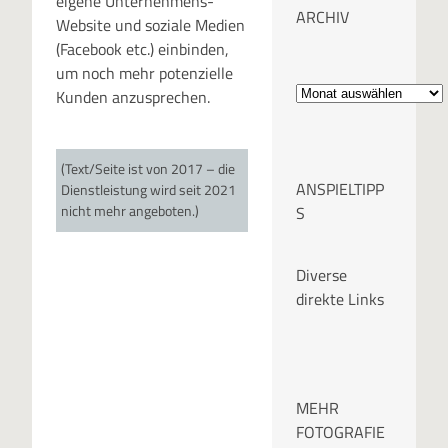
eigene Unternehmens-
ARCHIV
Website und soziale Medien
(Facebook etc.) einbinden,
um noch mehr potenzielle
A
Kunden anzusprechen.
r
c
(Text/Seite ist von 2017 – die
ANSPIELTIPP
Dienstleistung wird seit 2021
h
nicht mehr angeboten.)
S
i
Diverse
v
direkte Links
MEHR
FOTOGRAFIE