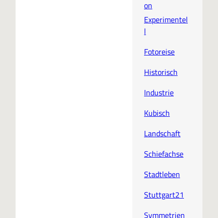
on
Experimentel
l
Fotoreise
Historisch
Industrie
Kubisch
Landschaft
Schiefachse
Stadtleben
Stuttgart21
Symmetrien