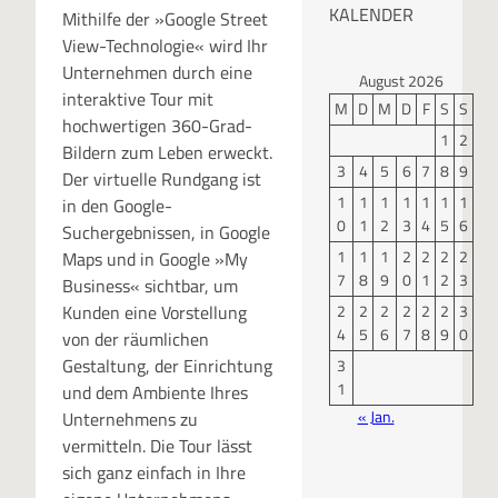
KALENDER
Mithilfe der »Google Street
View-Technologie« wird Ihr
Unternehmen durch eine
August 2026
interaktive Tour mit
M
D
M
D
F
S
S
hochwertigen 360-Grad-
1
2
Bildern zum Leben erweckt.
3
4
5
6
7
8
9
Der virtuelle Rundgang ist
1
1
1
1
1
1
1
in den Google-
0
1
2
3
4
5
6
Suchergebnissen, in Google
1
1
1
2
2
2
2
Maps und in Google »My
7
8
9
0
1
2
3
Business« sichtbar, um
2
2
2
2
2
2
3
Kunden eine Vorstellung
4
5
6
7
8
9
0
von der räumlichen
Gestaltung, der Einrichtung
3
1
und dem Ambiente Ihres
« Jan.
Unternehmens zu
vermitteln. Die Tour lässt
sich ganz einfach in Ihre