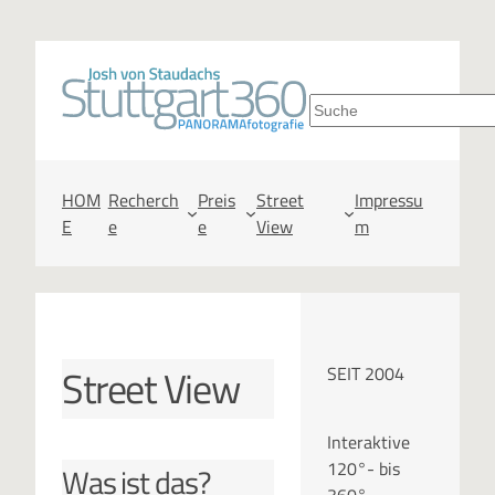
S
u
c
HOM
Recherch
Preis
Street
Impressu
E
e
e
View
m
h
e
n
Street View
SEIT 2004
Interaktive
120°- bis
Was ist das?