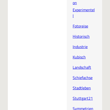
on
Experimentel
l
Fotoreise
Historisch
Industrie
Kubisch
Landschaft
Schiefachse
Stadtleben
Stuttgart21
Symmetrien