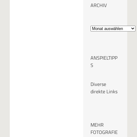
ARCHIV
A
r
c
ANSPIELTIPP
h
S
i
Diverse
v
direkte Links
MEHR
FOTOGRAFIE