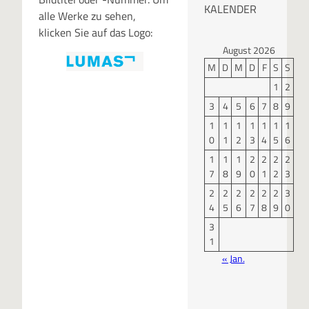
KALENDER
alle Werke zu sehen,
klicken Sie auf das Logo:
August 2026
M
D
M
D
F
S
S
1
2
3
4
5
6
7
8
9
1
1
1
1
1
1
1
0
1
2
3
4
5
6
1
1
1
2
2
2
2
7
8
9
0
1
2
3
2
2
2
2
2
2
3
4
5
6
7
8
9
0
3
1
« Jan.