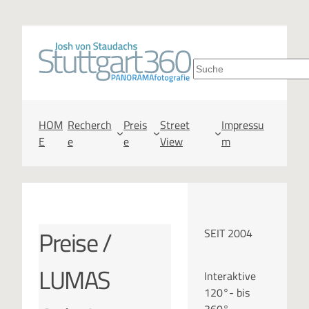
S
u
c
HOM
Recherch
Preis
Street
Impressu
E
e
e
View
m
h
e
n
Preise /
SEIT 2004
LUMAS
Interaktive
120°- bis