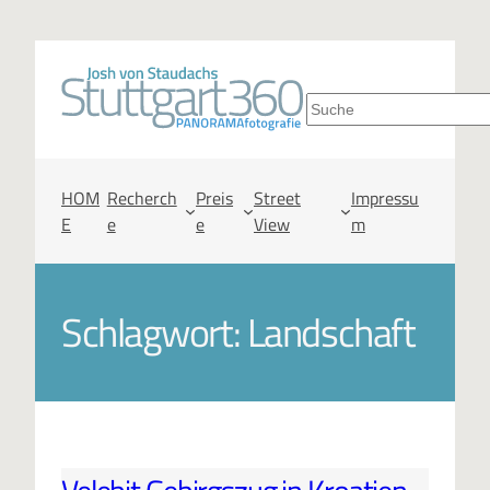
S
u
c
HOM
Recherch
Preis
Street
Impressu
E
e
e
View
m
h
e
Schlagwort:
Landschaft
n