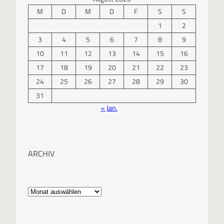
M
D
M
D
F
S
S
1
2
3
4
5
6
7
8
9
10
11
12
13
14
15
16
17
18
19
20
21
22
23
24
25
26
27
28
29
30
31
« Jan.
ARCHIV
A
r