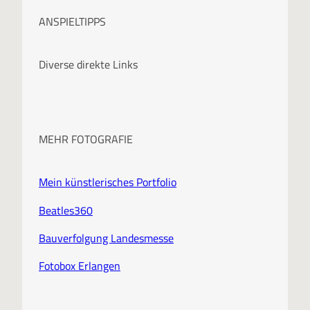
c
ANSPIELTIPPS
h
i
Diverse direkte Links
v
MEHR FOTOGRAFIE
Mein künstlerisches Portfolio
Beatles360
Bauverfolgung Landesmesse
Fotobox Erlangen