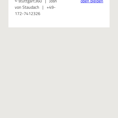
© stuttgart360 | Josh
oben bleiben
von Staudach | +49-
172-7412326