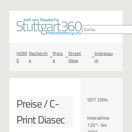
S
u
c
HOM
Recherch
Preis
Street
Impressu
E
e
e
View
m
h
e
n
Preise / C-
SEIT 2004
Print Diasec
Interaktive
120°- bis