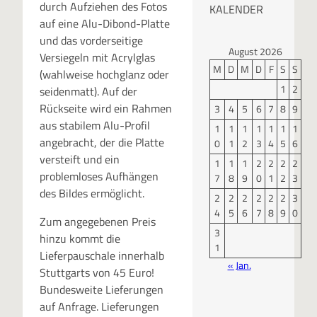
durch Aufziehen des Fotos
KALENDER
auf eine Alu-Dibond-Platte
und das vorderseitige
August 2026
Versiegeln mit Acrylglas
M
D
M
D
F
S
S
(wahlweise hochglanz oder
1
2
seidenmatt). Auf der
Rückseite wird ein Rahmen
3
4
5
6
7
8
9
aus stabilem Alu-Profil
1
1
1
1
1
1
1
angebracht, der die Platte
0
1
2
3
4
5
6
versteift und ein
1
1
1
2
2
2
2
problemloses Aufhängen
7
8
9
0
1
2
3
des Bildes ermöglicht.
2
2
2
2
2
2
3
4
5
6
7
8
9
0
Zum angegebenen Preis
3
hinzu kommt die
1
Lieferpauschale innerhalb
« Jan.
Stuttgarts von 45 Euro!
Bundesweite Lieferungen
auf Anfrage. Lieferungen