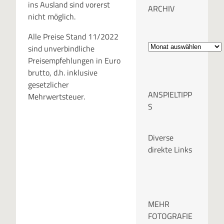
ins Ausland sind vorerst
ARCHIV
nicht möglich.
Alle Preise Stand 11/2022
A
sind unverbindliche
r
Preisempfehlungen in Euro
brutto, d.h. inklusive
c
gesetzlicher
ANSPIELTIPP
Mehrwertsteuer.
h
S
i
Diverse
v
direkte Links
MEHR
FOTOGRAFIE