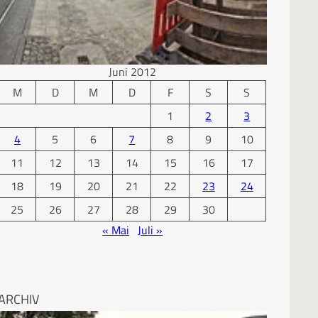
KALENDER
Juni 2012
M
D
M
D
F
S
S
1
2
3
4
5
6
7
8
9
10
11
12
13
14
15
16
17
18
19
20
21
22
23
24
25
26
27
28
29
30
« Mai
Juli »
ARCHIV