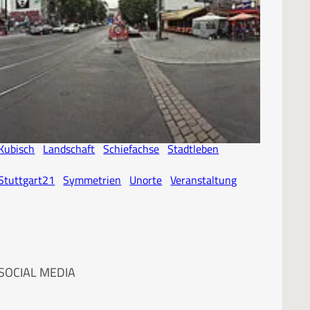
SCHLAGWORTE
Architektur
Atelier
Baustelle
Dokumentation
Experimentell
Fotoreise
Historisch
Industrie
Kubisch
Landschaft
Schiefachse
Stadtleben
Stuttgart21
Symmetrien
Unorte
Veranstaltung
SOCIAL MEDIA