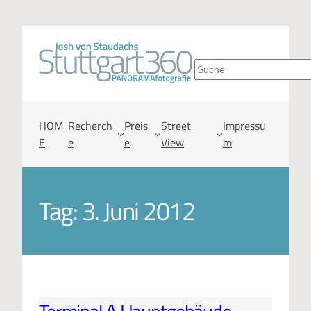
S
u
c
HOM
Recherch
Preis
Street
Impressu
E
e
e
View
m
h
e
Tag:
3. Juni 2012
n