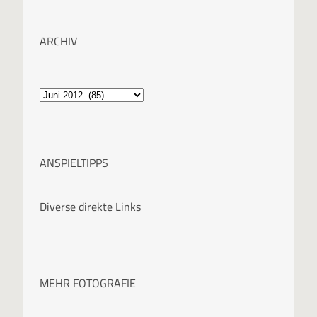
ARCHIV
A
r
c
ANSPIELTIPPS
h
i
Diverse direkte Links
v
MEHR FOTOGRAFIE