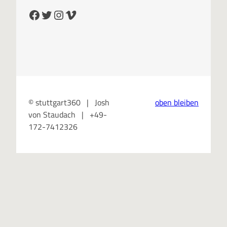
Facebook
Twitter
Instagram
Vimeo
© stuttgart360 | Josh
oben bleiben
von Staudach | +49-
172-7412326