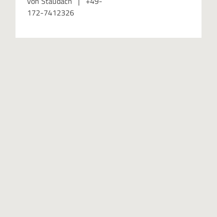
von Staudach | +49-
172-7412326