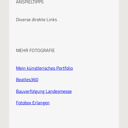
ANSPIELTIPPS
h
i
Diverse direkte Links
v
MEHR FOTOGRAFIE
Mein künstlerisches Portfolio
Beatles360
Bauverfolgung Landesmesse
Fotobox Erlangen