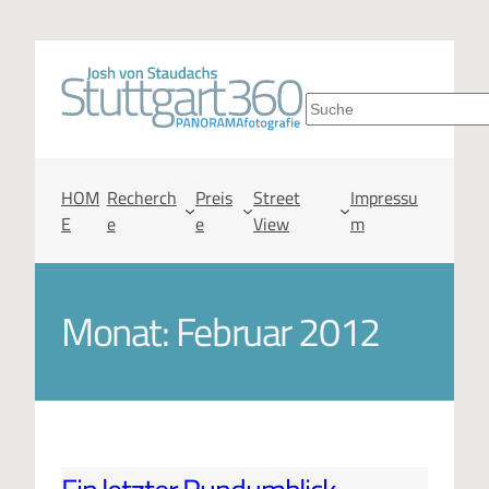
S
u
c
HOM
Recherch
Preis
Street
Impressu
E
e
e
View
m
h
e
Monat:
Februar 2012
n