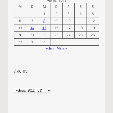
Februar 2012
M
D
M
D
F
S
S
1
2
3
4
5
6
7
8
9
10
11
12
13
14
15
16
17
18
19
20
21
22
23
24
25
26
27
28
29
« Jan.
März »
ARCHIV
A
r
c