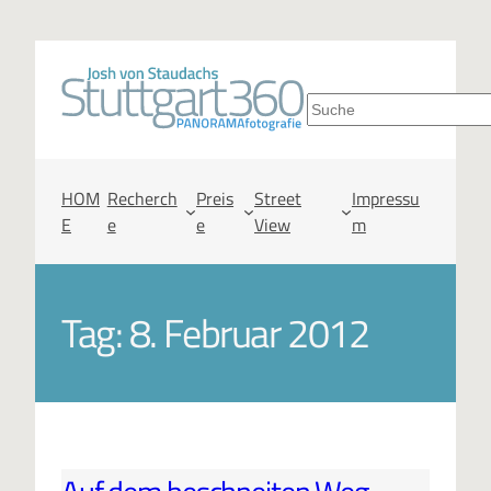
S
u
c
HOM
Recherch
Preis
Street
Impressu
E
e
e
View
m
h
e
Tag:
8. Februar 2012
n