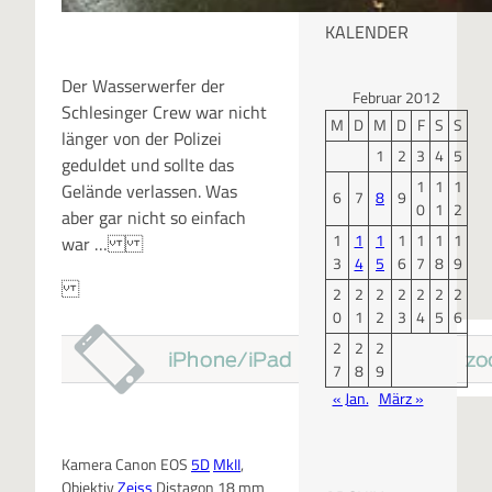
KALENDER
Der Wasserwerfer der
Februar 2012
Schlesinger Crew war nicht
M
D
M
D
F
S
S
länger von der Polizei
1
2
3
4
5
geduldet und sollte das
1
1
1
Gelände verlassen. Was
6
7
8
9
0
1
2
aber gar nicht so einfach
1
1
1
1
1
1
1
war …
3
4
5
6
7
8
9
2
2
2
2
2
2
2
0
1
2
3
4
5
6
2
2
2
7
8
9
« Jan.
März »
Kamera Canon EOS
5D
MkII
,
Objektiv
Zeiss
Distagon 18 mm