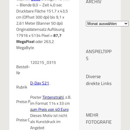
ARCHIV
– Blende 8,0 – Zeit 4,0 sec
Druckbare Fläche 151,7 x 43,5
cm (Offset 300 dpi) bis 9,1 x
A
2,61 Meter (Banner 50 dpi)
Originaldatensatz Auflösung
r
17916 x 5134 Pixel =
87,7
MegaPixel
oder 263,2
c
MegaByte
ANSPIELTIPP
h
S
120215_0315
Bestell-
i
Nr
Diverse
v
D-Day S21
direkte Links
Rubrik
Poster
Tintenstrahl
, z.B.
Preise P
im Format 114 x 33 cm
zum Preis von 40 Euro
MEHR
Dieses Motiv ist nicht
Preise C
FOTOGRAFIE
als Kunstdruck im
Angebot