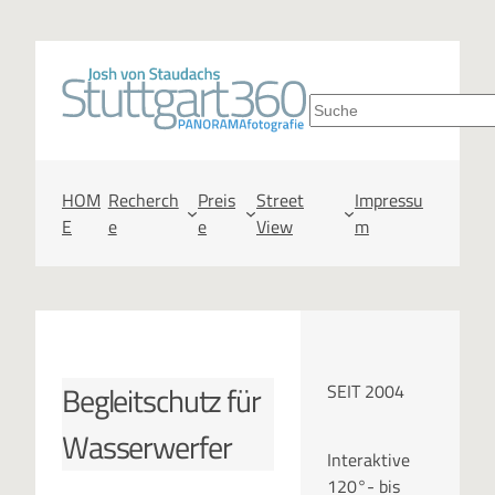
Zum
Inhalt
S
springen
u
c
HOM
Recherch
Preis
Street
Impressu
E
e
e
View
m
h
e
n
Begleitschutz für
SEIT 2004
Wasserwerfer
Interaktive
120°- bis