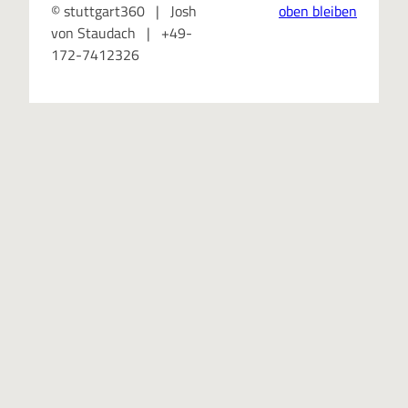
© stuttgart360 | Josh
oben bleiben
von Staudach | +49-
172-7412326