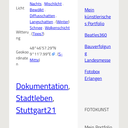
Nachts
.
Mischlicht
.
Licht
Mein
Bewölkt
.
Diffusschatten
.
künstlerische
Langschatten
. (
Winter
)
s Portfolio
Schnee
.
Wolkenschicht
Witteru
. (
Tipps?
)
Beatles360
ng
Bauverfolgun
48°46’57.29″N
Geokoo
g
9°11’7.99″E
. (
S-
rdinate
Landesmesse
Mitte
)
n
Fotobox
Erlangen
Dokumentation
, 
Stadtleben
, 
Stuttgart21
FOTOKUNST
Mein Portfolio