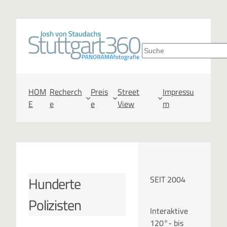
Zum
Inhalt
S
springen
u
c
HOM
Recherch
Preis
Street
Impressu
E
e
e
View
m
h
e
n
Hunderte
SEIT 2004
Polizisten
Interaktive
120°- bis