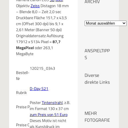
ARCHIV
Objektiv
Zeiss
Distagon 18 mm
– Blende 8,0 – Zeit 2,0 sec
Druckbare Fläche 151,7 x 43,5
A
cm (Offset 300 dpi) bis 9,1 x
2,61 Meter (Banner 50 dpi)
r
Originaldatensatz Auflösung
17912 x 5134 Pixel =
87,7
c
MegaPixel
oder 263,1
ANSPIELTIPP
MegaByte
h
S
i
120215_0343
Bestell-
Diverse
v
Nr
direkte Links
D-Day S21
Rubrik
Poster
Tintenstrahl
, z.B.
Preise P
im Format 130 x 37 cm
MEHR
zum Preis von 51 Euro
FOTOGRAFIE
Dieses Motiv ist nicht
Preise C
als Kunstdruck im