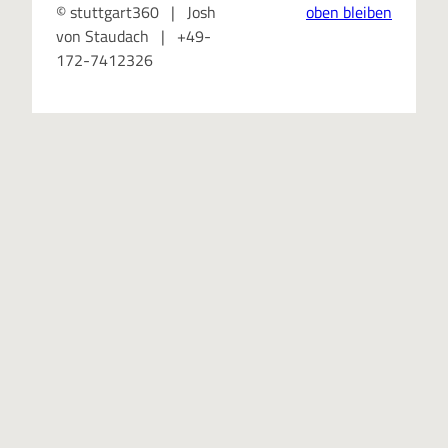
© stuttgart360 | Josh
oben bleiben
von Staudach | +49-
172-7412326