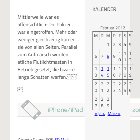
KALENDER
Mittlerweile war es
offensichtlich: Die Polizei
Februar 2012
war eingetroffen. Mehr oder
M
D
M
D
F
S
S
weniger gleichzeitig kamen
1
2
3
4
5
sie von allen Seiten. Parallel
1
1
1
zum Aufmarsch wurden
6
7
8
9
0
1
2
etliche Flutlichtmasten in
1
1
1
1
1
1
1
Betrieb gesetzt, die bizarre
3
4
5
6
7
8
9
lange Schatten warfen.
2
2
2
2
2
2
2
0
1
2
3
4
5
6
2
2
2
7
8
9
« Jan.
März »
Kamera Canon EOS
5D
MkII
,