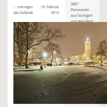
360°
… umringen
15. Februar
Panoramen
das Gelände
2012
aus Stuttgart
und dem Rest
der Welt.
RUBRIKEN
Kategor
ien