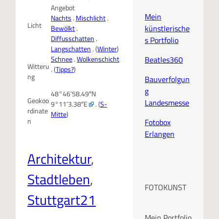
Angebot
Mein
Nachts
.
Mischlicht
.
Licht
künstlerische
Bewölkt
.
Diffusschatten
.
s Portfolio
Langschatten
. (
Winter
)
Beatles360
Schnee
.
Wolkenschicht
Witteru
. (
Tipps?
)
ng
Bauverfolgun
g
48°46’58.49″N
Geokoo
Landesmesse
9°11’3.38″E
. (
S-
rdinate
Mitte
)
n
Fotobox
Erlangen
Architektur
, 
Stadtleben
, 
FOTOKUNST
Stuttgart21
Mein Portfolio