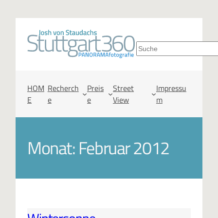
S
u
c
HOM
Recherch
Preis
Street
Impressu
E
e
e
View
m
h
e
Monat:
Februar 2012
n