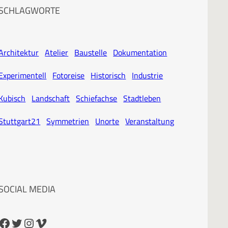
SCHLAGWORTE
Architektur
Atelier
Baustelle
Dokumentation
Experimentell
Fotoreise
Historisch
Industrie
Kubisch
Landschaft
Schiefachse
Stadtleben
Stuttgart21
Symmetrien
Unorte
Veranstaltung
SOCIAL MEDIA
cebook
Twitter
Instagram
Vimeo