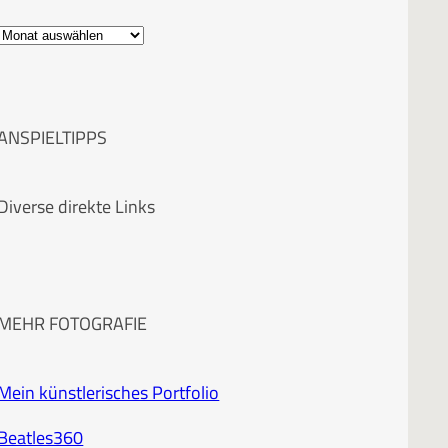
A
r
c
ANSPIELTIPPS
h
i
Diverse direkte Links
v
MEHR FOTOGRAFIE
Mein künstlerisches Portfolio
Beatles360