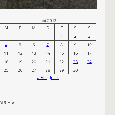
KALENDER
Juni 2012
M
D
M
D
F
S
S
1
2
3
4
5
6
7
8
9
10
11
12
13
14
15
16
17
18
19
20
21
22
23
24
25
26
27
28
29
30
« Mai
Juli »
ARCHIV