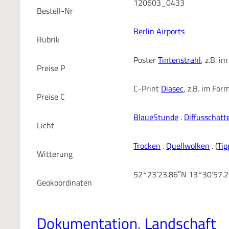
120603_0433
Bestell-Nr
Berlin Airports
Rubrik
Poster
Tintenstrahl
, z.B. 
Preise P
C-Print
Diasec
, z.B. im Fo
Preise C
BlaueStunde
.
Diffusschatt
Licht
Trocken
.
Quellwolken
. (
Tip
Witterung
52°23’23.86″N 13°30’57.
Geokoordinaten
Dokumentation
, 
Landschaft