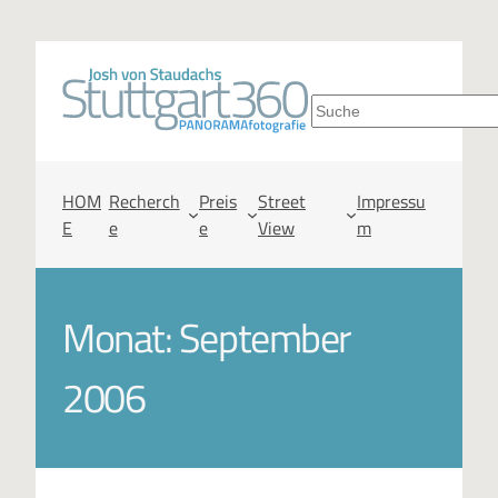
S
u
c
HOM
Recherch
Preis
Street
Impressu
E
e
e
View
m
h
e
Monat:
September
n
2006