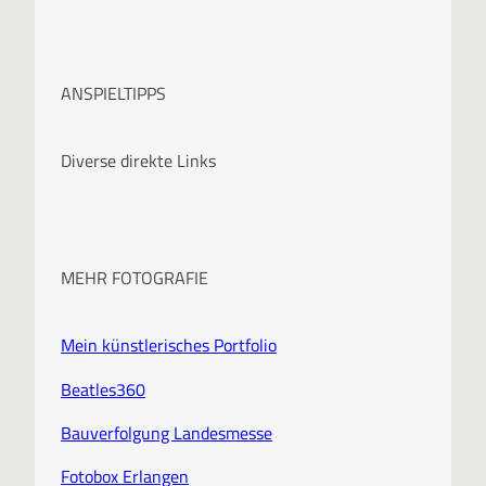
r
c
ANSPIELTIPPS
h
i
Diverse direkte Links
v
MEHR FOTOGRAFIE
Mein künstlerisches Portfolio
Beatles360
Bauverfolgung Landesmesse
Fotobox Erlangen