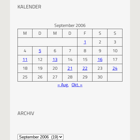
KALENDER
September 2006
M
D
M
D
F
S
S
1
2
3
4
5
6
7
8
9
10
11
12
13
14
15
16
17
18
19
20
21
22
23
24
25
26
27
28
29
30
« Aug.
Okt. »
ARCHIV
A