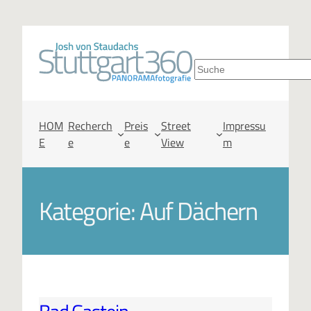
S
u
c
HOM
Recherch
Preis
Street
Impressu
E
e
e
View
m
h
e
Kategorie:
Auf Dächern
n