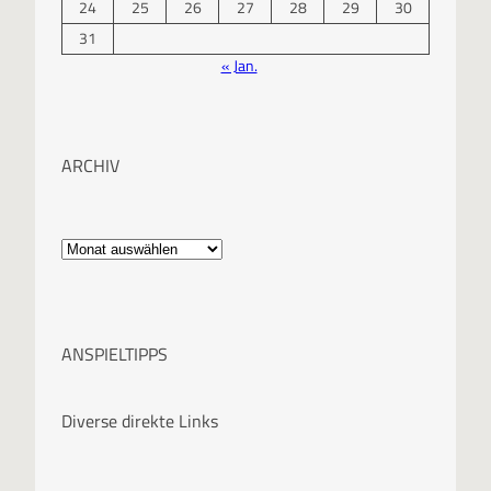
24
25
26
27
28
29
30
31
« Jan.
ARCHIV
A
r
c
ANSPIELTIPPS
h
i
Diverse direkte Links
v