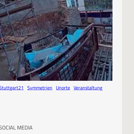
SCHLAGWORTE
Architektur
Atelier
Baustelle
Dokumentation
Experimentell
Fotoreise
Historisch
Industrie
Kubisch
Landschaft
Schiefachse
Stadtleben
Stuttgart21
Symmetrien
Unorte
Veranstaltung
SOCIAL MEDIA