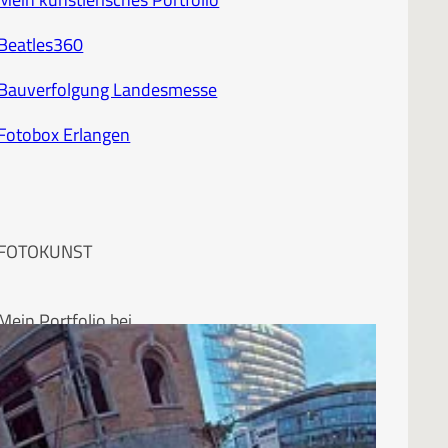
Beatles360
Bauverfolgung Landesmesse
Fotobox Erlangen
FOTOKUNST
Mein Portfolio bei