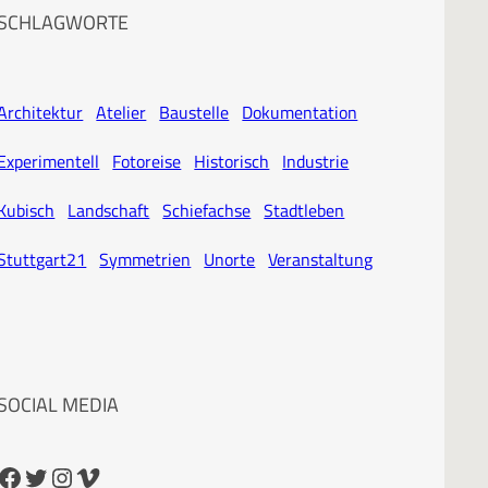
SCHLAGWORTE
Architektur
Atelier
Baustelle
Dokumentation
Experimentell
Fotoreise
Historisch
Industrie
Kubisch
Landschaft
Schiefachse
Stadtleben
Stuttgart21
Symmetrien
Unorte
Veranstaltung
SOCIAL MEDIA
cebook
Twitter
Instagram
Vimeo