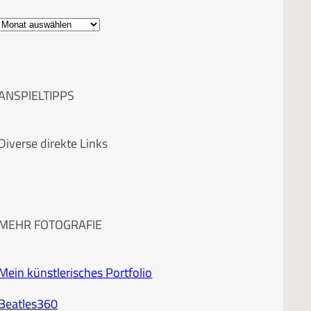
A
r
c
ANSPIELTIPPS
h
i
Diverse direkte Links
v
MEHR FOTOGRAFIE
Mein künstlerisches Portfolio
Beatles360