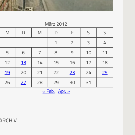
KALENDER
März 2012
M
D
M
D
F
S
S
1
2
3
4
5
6
7
8
9
10
11
12
13
14
15
16
17
18
19
20
21
22
23
24
25
26
27
28
29
30
31
« Feb.
Apr. »
ARCHIV