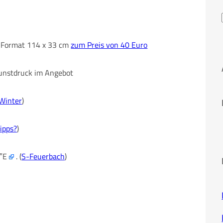
im Format 114 x 33 cm
zum Preis von 40 Euro
 Kunstdruck im Angebot
Winter
)
ipps?
)
0″E
. (
S-Feuerbach
)