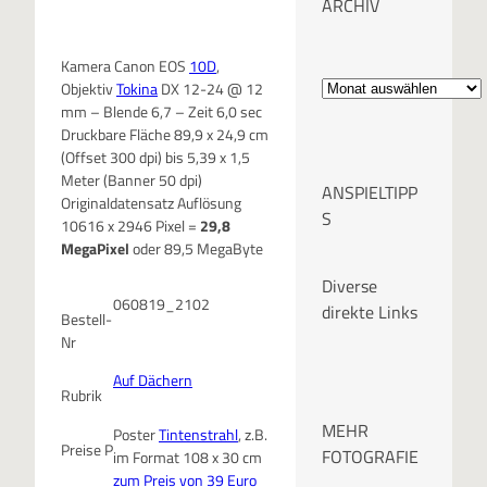
ARCHIV
Kamera Canon EOS
10D
,
A
Objektiv
Tokina
DX 12-24 @ 12
mm – Blende 6,7 – Zeit 6,0 sec
r
Druckbare Fläche 89,9 x 24,9 cm
(Offset 300 dpi) bis 5,39 x 1,5
c
Meter (Banner 50 dpi)
ANSPIELTIPP
Originaldatensatz Auflösung
h
S
10616 x 2946 Pixel =
29,8
MegaPixel
oder 89,5 MegaByte
i
Diverse
v
060819_2102
direkte Links
Bestell-
Nr
Auf Dächern
Rubrik
MEHR
Poster
Tintenstrahl
, z.B.
Preise P
FOTOGRAFIE
im Format 108 x 30 cm
zum Preis von 39 Euro