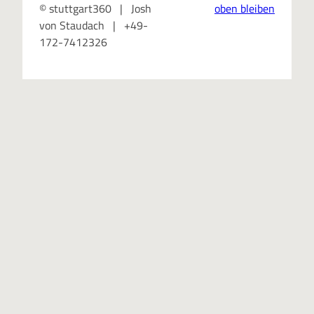
© stuttgart360 | Josh
oben bleiben
von Staudach | +49-
172-7412326