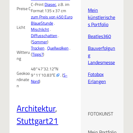
C-Print
Diasec
, z.B. im
Preise C
Mein
Format 135 x 37 cm
künstlerische
zum Preis von 450 Euro
BlaueStunde
.
s Portfolio
Licht
Mischlicht
.
Diffusschatten
.
Beatles360
(
Sommer
)
Bauverfolgun
Trocken
.
Quellwolken
.
Witteru
(
Tipps?
)
g
ng
Landesmesse
48°47’32.12″N
Geokoo
Fotobox
9°11’10.83″E
. (
S-
rdinate
Erlangen
Nord
)
n
Architektur
, 
FOTOKUNST
Stuttgart21
Mein Portfolio