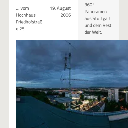
360°
… vom
19. August
Panoramen
Hochhaus
2006
aus Stuttgart
Friedhofstraß
und dem Rest
e 25
der Welt.
RUBRIKEN
Kategor
ien