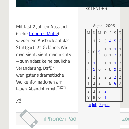
KALENDER
August 2006
Mit fast 2 Jahren Abstand
M
D
M
D
F
S
S
(siehe
früheres Motiv
)
wieder ein Ausblick auf das
1
2
3
4
5
6
Stuttgart-21 Gelände. Wie
1
1
1
1
7
8
9
man sieht, sieht man nichts
0
1
2
3
– zumindest keine bauliche
1
1
1
1
1
1
2
Veränderung. Dafür
4
5
6
7
8
9
0
wenigstens dramatische
2
2
2
2
2
2
2
Wolkenformationen am
1
2
3
4
5
6
7
lauen Abendhimmel.
2
2
3
3
8
9
0
1
« Juli
Sep. »