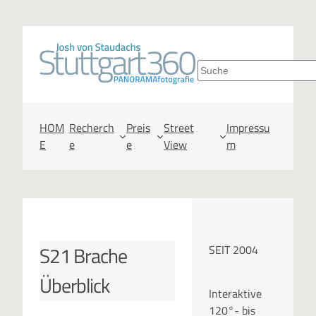
Zum
Inhalt
S
springen
u
c
HOM
Recherch
Preis
Street
Impressu
E
e
e
View
m
h
e
n
S21 Brache
SEIT 2004
Überblick
Interaktive
120°- bis