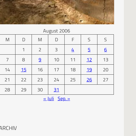
KALENDER
August 2006
M
D
M
D
F
S
S
1
2
3
4
5
6
7
8
9
10
11
12
13
14
15
16
17
18
19
20
21
22
23
24
25
26
27
28
29
30
31
« Juli
Sep. »
ARCHIV