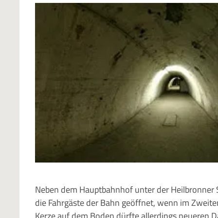
Neben dem Hauptbahnhof unter der Heilbronner Str
die Fahrgäste der Bahn geöffnet, wenn im Zweite
Kerze auf dem Boden dürfte allerdings neueren D