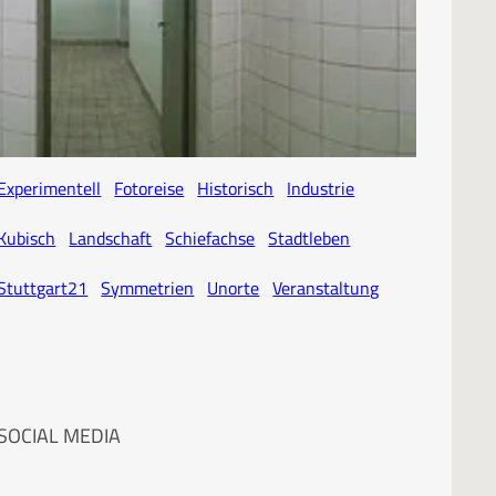
SCHLAGWORTE
Architektur
Atelier
Baustelle
Dokumentation
Experimentell
Fotoreise
Historisch
Industrie
Kubisch
Landschaft
Schiefachse
Stadtleben
Stuttgart21
Symmetrien
Unorte
Veranstaltung
SOCIAL MEDIA