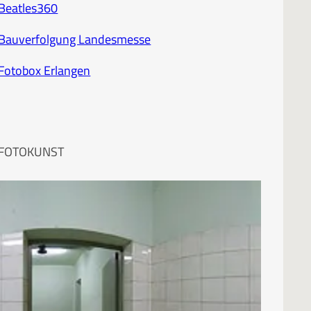
Beatles360
Bauverfolgung Landesmesse
Fotobox Erlangen
FOTOKUNST
Mein Portfolio bei