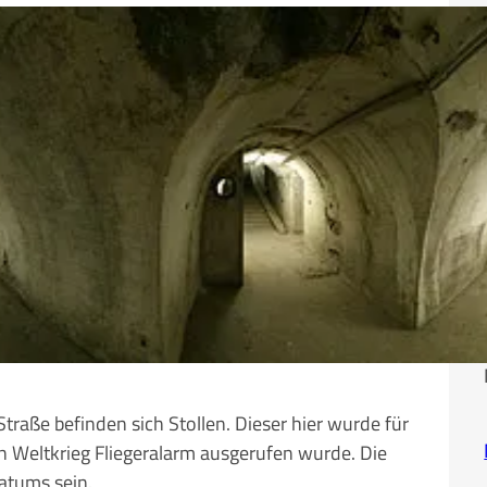
aße befinden sich Stollen. Dieser hier wurde für
n Weltkrieg Fliegeralarm ausgerufen wurde. Die
atums sein.