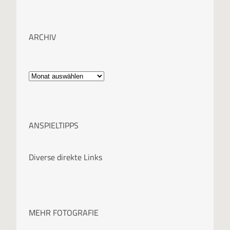
ARCHIV
A
r
c
ANSPIELTIPPS
h
i
Diverse direkte Links
v
MEHR FOTOGRAFIE