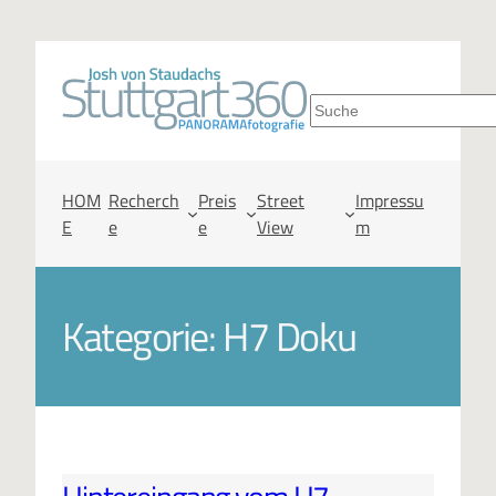
S
u
c
HOM
Recherch
Preis
Street
Impressu
E
e
e
View
m
h
e
Kategorie:
H7 Doku
n