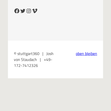
Facebook
Twitter
Instagram
Vimeo
© stuttgart360 | Josh
oben bleiben
von Staudach | +49-
172-7412326