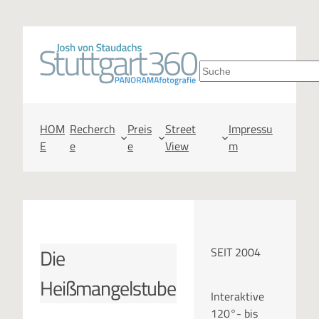
Zum
Inhalt
S
springen
u
c
HOM
Recherch
Preis
Street
Impressu
E
e
e
View
m
h
e
n
Die
SEIT 2004
Heißmangelstube
Interaktive
120°- bis