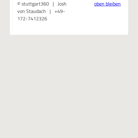
© stuttgart360 | Josh
oben bleiben
von Staudach | +49-
172-7412326