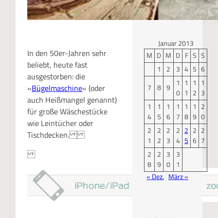
KALENDER
Januar 2013
In den 50er-Jahren sehr
M
D
M
D
F
S
S
beliebt, heute fast
1
2
3
4
5
6
ausgestorben: die
1
1
1
1
7
8
9
»
Bügelmaschine
« (oder
0
1
2
3
auch Heißmangel genannt)
1
1
1
1
1
1
2
für große Wäschestücke
4
5
6
7
8
9
0
wie Leintücher oder
2
2
2
2
2
2
2
Tischdecken.
1
2
3
4
5
6
7
2
2
3
3
8
9
0
1
« Dez.
März »