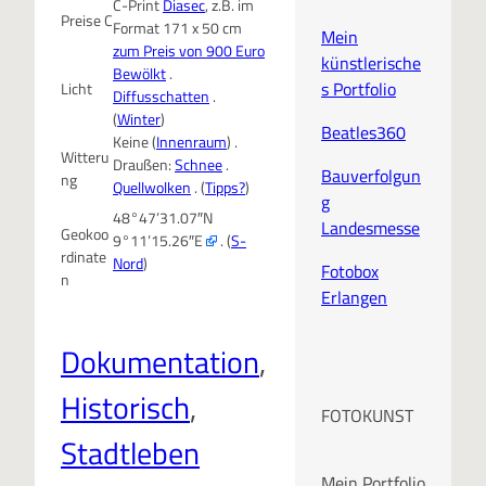
C-Print
Diasec
, z.B. im
Preise C
Format 171 x 50 cm
Mein
zum Preis von 900 Euro
künstlerische
Bewölkt
.
s Portfolio
Licht
Diffusschatten
.
(
Winter
)
Beatles360
Keine (
Innenraum
) .
Witteru
Draußen:
Schnee
.
Bauverfolgun
ng
Quellwolken
. (
Tipps?
)
g
48°47’31.07″N
Landesmesse
Geokoo
9°11’15.26″E
. (
S-
rdinate
Nord
)
Fotobox
n
Erlangen
Dokumentation
, 
Historisch
, 
FOTOKUNST
Stadtleben
Mein Portfolio