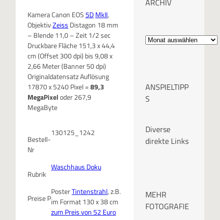
ARCHIV
Kamera Canon EOS
5D
MkII
,
Objektiv
Zeiss
Distagon 18 mm
A
– Blende 11,0 – Zeit 1/2 sec
Druckbare Fläche 151,3 x 44,4
r
cm (Offset 300 dpi) bis 9,08 x
2,66 Meter (Banner 50 dpi)
c
Originaldatensatz Auflösung
ANSPIELTIPP
17870 x 5240 Pixel =
89,3
h
MegaPixel
oder 267,9
S
MegaByte
i
Diverse
130125_1242
v
Bestell-
direkte Links
Nr
Waschhaus Doku
Rubrik
Poster
Tintenstrahl
, z.B.
MEHR
Preise P
im Format 130 x 38 cm
FOTOGRAFIE
zum Preis von 52 Euro