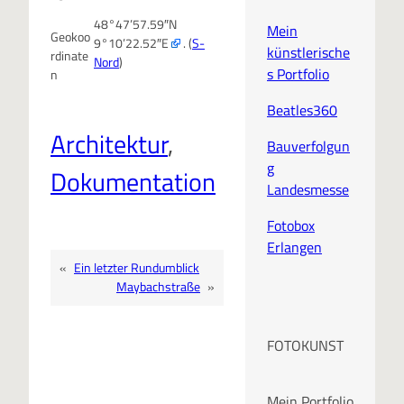
48°47’57.59″N
Mein
Geokoo
9°10’22.52″E
. (
S-
künstlerische
rdinate
Nord
)
s Portfolio
n
Beatles360
Architektur
, 
Bauverfolgun
g
Dokumentation
Landesmesse
Fotobox
Erlangen
«
Ein letzter Rundumblick
Maybachstraße
»
FOTOKUNST
Mein Portfolio