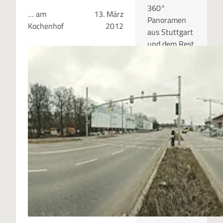
360°
… am
13. März
Panoramen
Kochenhof
2012
aus Stuttgart
und dem Rest
der Welt.
RUBRIKEN
Kategor
ien