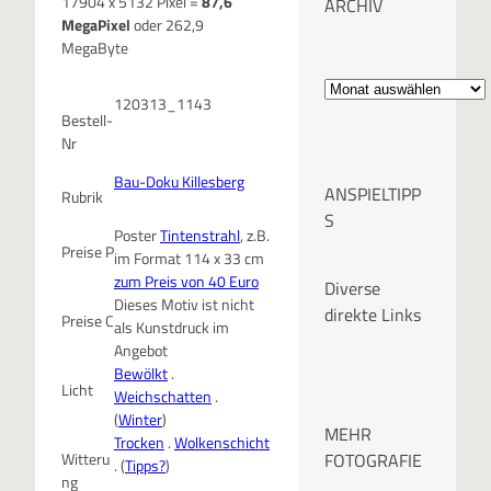
17904 x 5132 Pixel =
87,6
ARCHIV
MegaPixel
oder 262,9
MegaByte
A
120313_1143
r
Bestell-
Nr
c
Bau-Doku Killesberg
ANSPIELTIPP
Rubrik
h
S
Poster
Tintenstrahl
, z.B.
Preise P
i
im Format 114 x 33 cm
zum Preis von 40 Euro
Diverse
v
Dieses Motiv ist nicht
direkte Links
Preise C
als Kunstdruck im
Angebot
Bewölkt
.
Licht
Weichschatten
.
(
Winter
)
MEHR
Trocken
.
Wolkenschicht
FOTOGRAFIE
Witteru
. (
Tipps?
)
ng