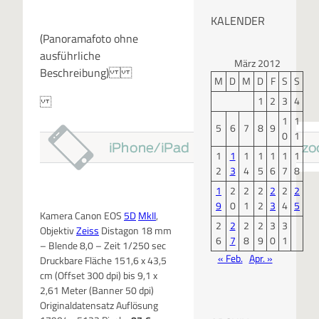
KALENDER
(Panoramafoto ohne
ausführliche
März 2012
Beschreibung)
M
D
M
D
F
S
S
1
2
3
4
1
1
5
6
7
8
9
0
1
1
1
1
1
1
1
1
2
3
4
5
6
7
8
1
2
2
2
2
2
2
9
0
1
2
3
4
5
Kamera Canon EOS
5D
MkII
,
2
2
2
2
3
3
Objektiv
Zeiss
Distagon 18 mm
6
7
8
9
0
1
– Blende 8,0 – Zeit 1/250 sec
« Feb.
Apr. »
Druckbare Fläche 151,6 x 43,5
cm (Offset 300 dpi) bis 9,1 x
2,61 Meter (Banner 50 dpi)
Originaldatensatz Auflösung