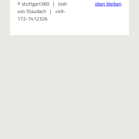
© stuttgart360 | Josh
oben bleiben
von Staudach | +49-
172-7412326