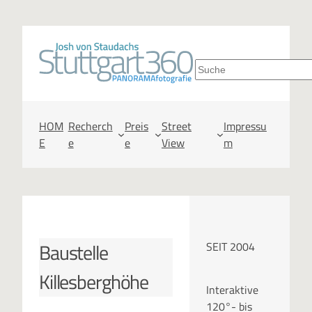
Zum
Inhalt
S
springen
u
c
HOM
Recherch
Preis
Street
Impressu
E
e
e
View
m
h
e
n
Baustelle
SEIT 2004
Killesberghöhe
Interaktive
120°- bis