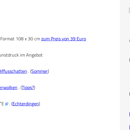
im Format 108 x 30 cm
zum Preis von 39 Euro
 Kunstdruck im Angebot
Diffusschatten
. (
Sommer
)
erwolken
. (
Tipps?
)
4″E
. (
Echterdingen
)