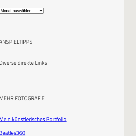
A
r
c
ANSPIELTIPPS
h
i
Diverse direkte Links
v
MEHR FOTOGRAFIE
Mein künstlerisches Portfolio
Beatles360