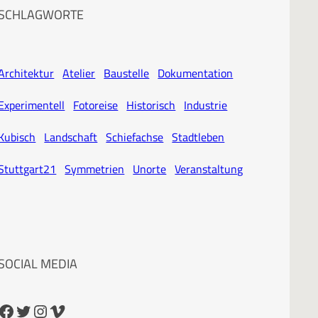
SCHLAGWORTE
Architektur
Atelier
Baustelle
Dokumentation
Experimentell
Fotoreise
Historisch
Industrie
Kubisch
Landschaft
Schiefachse
Stadtleben
Stuttgart21
Symmetrien
Unorte
Veranstaltung
SOCIAL MEDIA
cebook
Twitter
Instagram
Vimeo