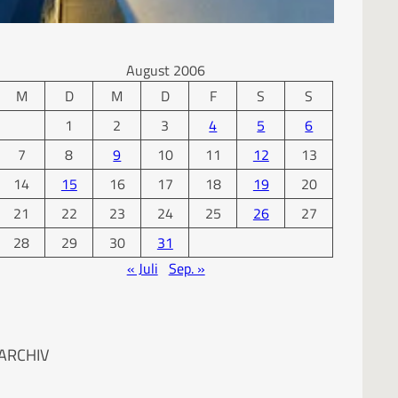
KALENDER
August 2006
M
D
M
D
F
S
S
1
2
3
4
5
6
7
8
9
10
11
12
13
14
15
16
17
18
19
20
21
22
23
24
25
26
27
28
29
30
31
« Juli
Sep. »
ARCHIV