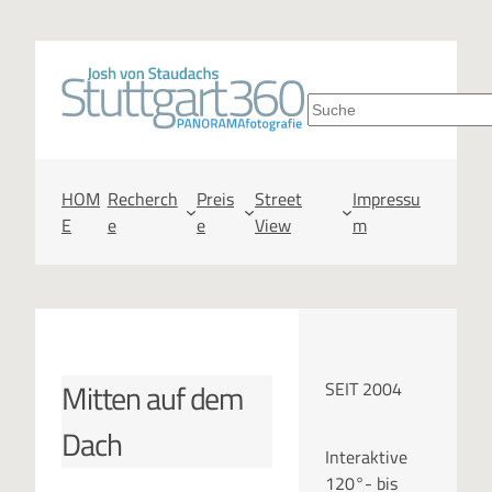
Zum
Inhalt
S
springen
u
c
HOM
Recherch
Preis
Street
Impressu
E
e
e
View
m
h
e
n
Mitten auf dem
SEIT 2004
Dach
Interaktive
120°- bis