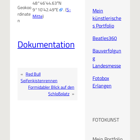
48°46’44.63″N
Geokoo
9°10’42.49″E
. (
S-
Mein
rdinate
Mitte
)
künstlerische
n
s Portfolio
Beatles360
Dokumentation
Bauverfolgun
g
Landesmesse
«
Red Bull
Fotobox
Seifenkistenrennen
Erlangen
Formidabler Blick auf den
Schloßplatz
»
FOTOKUNST
Mein Portfolio