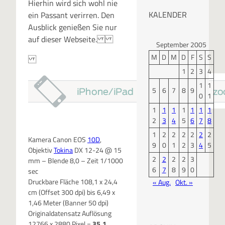
Hierhin wird sich wohl nie
KALENDER
ein Passant verirren. Den
Ausblick genießen Sie nur
auf dieser Webseite.
September 2005
M
D
M
D
F
S
S
1
2
3
4
1
1
5
6
7
8
9
0
1
1
1
1
1
1
1
1
2
3
4
5
6
7
8
1
2
2
2
2
2
2
Kamera Canon EOS
10D
,
9
0
1
2
3
4
5
Objektiv
Tokina
DX 12-24 @ 15
2
2
2
2
3
mm – Blende 8,0 – Zeit 1/1000
6
7
8
9
0
sec
Druckbare Fläche 108,1 x 24,4
« Aug.
Okt. »
cm (Offset 300 dpi) bis 6,49 x
1,46 Meter (Banner 50 dpi)
Originaldatensatz Auflösung
12766 x 2880 Pixel =
35,1