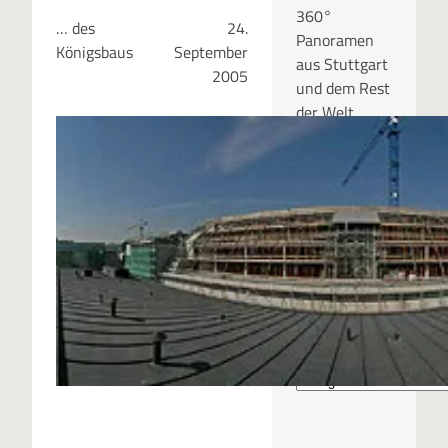
360°
… des
24.
Panoramen
Königsbaus
September
aus Stuttgart
2005
und dem Rest
der Welt.
RUBRIKEN
Kategor
ien