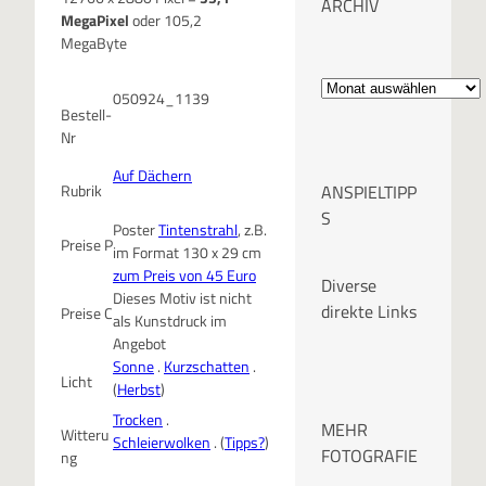
ARCHIV
MegaPixel
oder 105,2
MegaByte
A
050924_1139
Bestell-
r
Nr
c
Auf Dächern
Rubrik
ANSPIELTIPP
h
S
Poster
Tintenstrahl
, z.B.
Preise P
i
im Format 130 x 29 cm
zum Preis von 45 Euro
Diverse
v
Dieses Motiv ist nicht
direkte Links
Preise C
als Kunstdruck im
Angebot
Sonne
.
Kurzschatten
.
Licht
(
Herbst
)
Trocken
.
MEHR
Witteru
Schleierwolken
. (
Tipps?
)
FOTOGRAFIE
ng