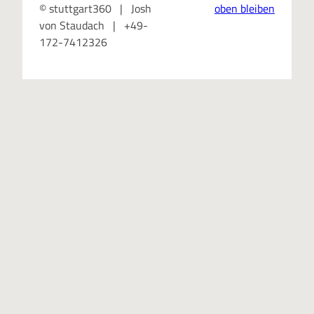
© stuttgart360 | Josh
oben bleiben
von Staudach | +49-
172-7412326