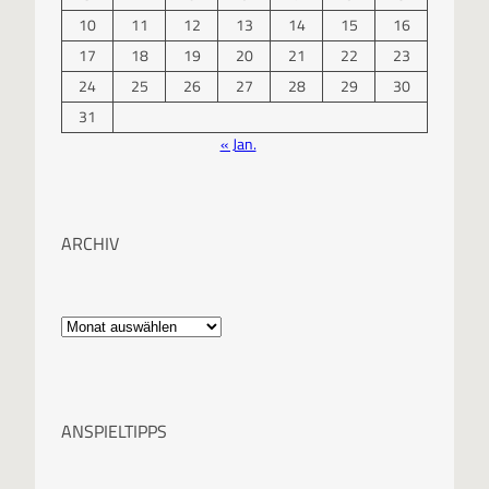
10
11
12
13
14
15
16
17
18
19
20
21
22
23
24
25
26
27
28
29
30
31
« Jan.
ARCHIV
A
r
c
ANSPIELTIPPS
h