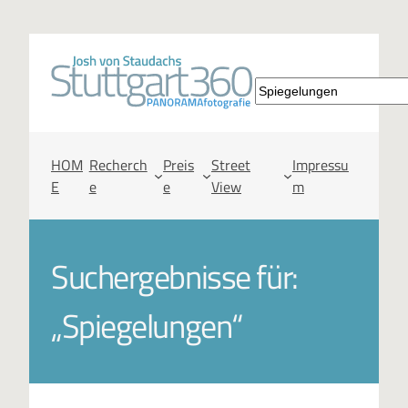
S
u
c
HOM
Recherch
Preis
Street
Impressu
E
e
e
View
m
h
e
Suchergebnisse für:
n
„Spiegelungen“