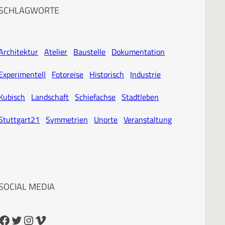
SCHLAGWORTE
Architektur
Atelier
Baustelle
Dokumentation
Experimentell
Fotoreise
Historisch
Industrie
Kubisch
Landschaft
Schiefachse
Stadtleben
Stuttgart21
Symmetrien
Unorte
Veranstaltung
SOCIAL MEDIA
cebook
Twitter
Instagram
Vimeo