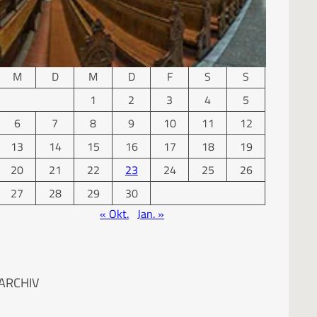
KALENDER
November 2017
M
D
M
D
F
S
S
1
2
3
4
5
6
7
8
9
10
11
12
13
14
15
16
17
18
19
20
21
22
23
24
25
26
27
28
29
30
« Okt.
Jan. »
ARCHIV