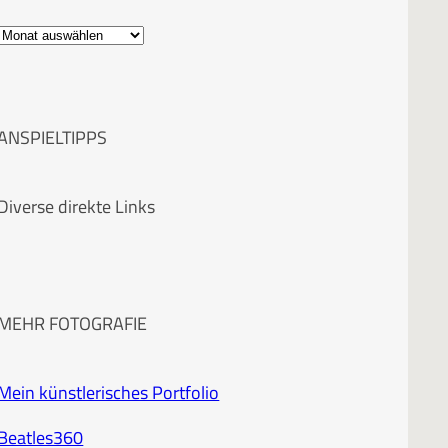
A
r
c
ANSPIELTIPPS
h
i
Diverse direkte Links
v
MEHR FOTOGRAFIE
Mein künstlerisches Portfolio
Beatles360