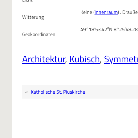
Keine (
Innenraum
) . Drauß
Witterung
49°18’53.42″N 8°25’48.2
Geokoordinaten
Architektur
, 
Kubisch
, 
Symmetr
«
Katholische St. Piuskirche