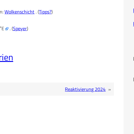
en:
Wolkenschicht
. (
Tipps?
)
8″E
. (
Speyer
)
ien
Reaktivierung 2024
»