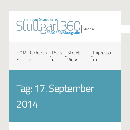
S
u
c
HOM
Recherch
Preis
Street
Impressu
E
e
e
View
m
h
e
Tag:
17. September
n
2014