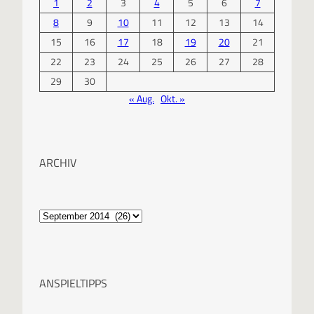
1
2
3
4
5
6
7
8
9
10
11
12
13
14
15
16
17
18
19
20
21
22
23
24
25
26
27
28
29
30
« Aug.
Okt. »
ARCHIV
A
r
c
ANSPIELTIPPS
h