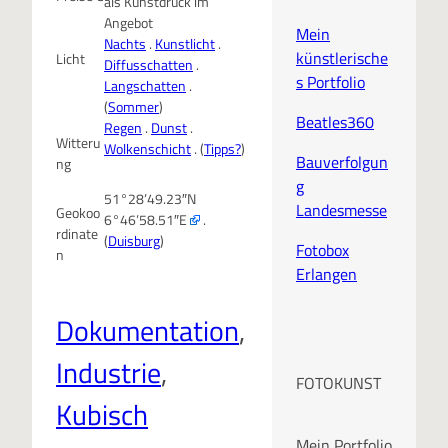
als Kunstdruck im
Angebot
Mein
Nachts
.
Kunstlicht
.
künstlerische
Licht
Diffusschatten
.
s Portfolio
Langschatten
.
(
Sommer
)
Beatles360
Regen
.
Dunst
.
Witteru
Wolkenschicht
. (
Tipps?
)
Bauverfolgun
ng
g
51°28’49.23″N
Landesmesse
Geokoo
6°46’58.51″E
.
rdinate
(
Duisburg
)
Fotobox
n
Erlangen
Dokumentation
, 
Industrie
, 
FOTOKUNST
Kubisch
Mein Portfolio