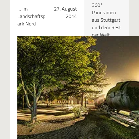
360°
… im
27. August
Panoramen
Landschaftsp
2014
aus Stuttgart
ark Nord
und dem Rest
der Welt.
RUBRIKEN
Kategor
ien