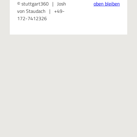
© stuttgart360 | Josh
oben bleiben
von Staudach | +49-
172-7412326