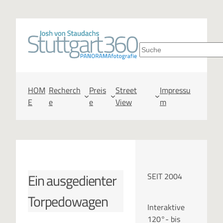
Zum
Inhalt
S
springen
u
c
HOM
Recherch
Preis
Street
Impressu
E
e
e
View
m
h
e
n
Ein ausgedienter
SEIT 2004
Torpedowagen
Interaktive
120°- bis