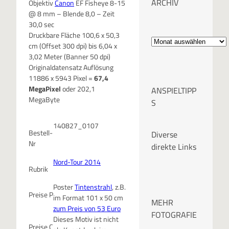
ARCHIV
Objektiv
Canon
EF Fisheye 8-15
@ 8 mm – Blende 8,0 – Zeit
30,0 sec
A
Druckbare Fläche 100,6 x 50,3
cm (Offset 300 dpi) bis 6,04 x
r
3,02 Meter (Banner 50 dpi)
Originaldatensatz Auflösung
c
11886 x 5943 Pixel =
67,4
MegaPixel
oder 202,1
ANSPIELTIPP
h
MegaByte
S
i
140827_0107
Bestell-
Diverse
v
Nr
direkte Links
Nord-Tour 2014
Rubrik
Poster
Tintenstrahl
, z.B.
Preise P
im Format 101 x 50 cm
MEHR
zum Preis von 53 Euro
FOTOGRAFIE
Dieses Motiv ist nicht
Preise C