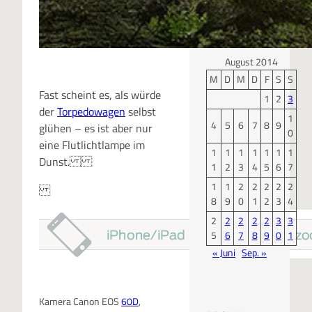
KALENDER
August 2014
M
D
M
D
F
S
S
Fast scheint es, als würde
1
2
3
der
Torpedowagen
selbst
1
4
5
6
7
8
9
glühen – es ist aber nur
0
eine Flutlichtlampe im
1
1
1
1
1
1
1
Dunst.
1
2
3
4
5
6
7
1
1
2
2
2
2
2
8
9
0
1
2
3
4
2
2
2
2
2
3
3
5
6
7
8
9
0
1
« Juni
Sep. »
Kamera Canon EOS
60D
,