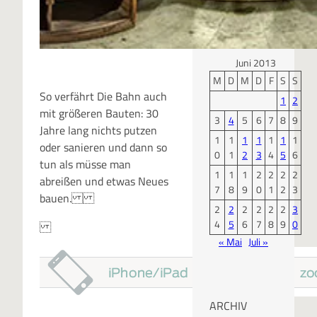
KALENDER
Juni 2013
M
D
M
D
F
S
S
So verfährt Die Bahn auch
1
2
mit größeren Bauten: 30
3
4
5
6
7
8
9
Jahre lang nichts putzen
1
1
1
1
1
1
1
oder sanieren und dann so
0
1
2
3
4
5
6
tun als müsse man
1
1
1
2
2
2
2
abreißen und etwas Neues
7
8
9
0
1
2
3
bauen.
2
2
2
2
2
2
3
4
5
6
7
8
9
0
« Mai
Juli »
ARCHIV