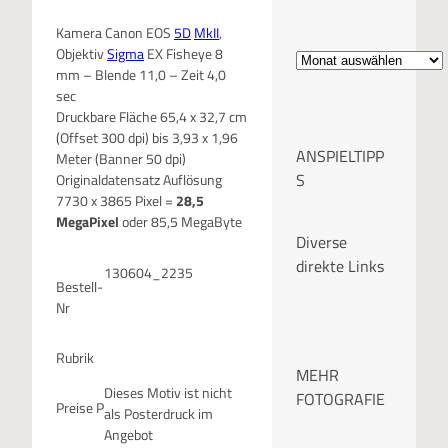
Kamera Canon EOS
5D
MkII
,
A
Objektiv
Sigma
EX Fisheye 8
mm – Blende 11,0 – Zeit 4,0
r
sec
Druckbare Fläche 65,4 x 32,7 cm
c
(Offset 300 dpi) bis 3,93 x 1,96
ANSPIELTIPP
Meter (Banner 50 dpi)
h
S
Originaldatensatz Auflösung
7730 x 3865 Pixel =
28,5
i
MegaPixel
oder 85,5 MegaByte
Diverse
v
direkte Links
130604_2235
Bestell-
Nr
Rubrik
MEHR
Dieses Motiv ist nicht
FOTOGRAFIE
Preise P
als Posterdruck im
Angebot