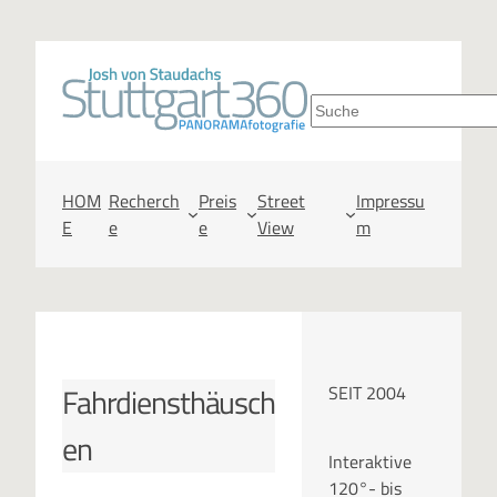
Zum
Inhalt
S
springen
u
c
HOM
Recherch
Preis
Street
Impressu
E
e
e
View
m
h
e
n
Fahrdiensthäusch
SEIT 2004
en
Interaktive
120°- bis