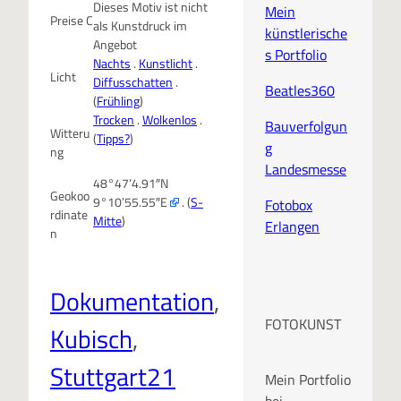
Dieses Motiv ist nicht
Mein
Preise C
als Kunstdruck im
künstlerische
Angebot
s Portfolio
Nachts
.
Kunstlicht
.
Licht
Diffusschatten
.
Beatles360
(
Frühling
)
Trocken
.
Wolkenlos
.
Bauverfolgun
Witteru
(
Tipps?
)
g
ng
Landesmesse
48°47’4.91″N
Geokoo
9°10’55.55″E
. (
S-
Fotobox
rdinate
Mitte
)
Erlangen
n
Dokumentation
, 
FOTOKUNST
Kubisch
, 
Stuttgart21
Mein Portfolio
bei