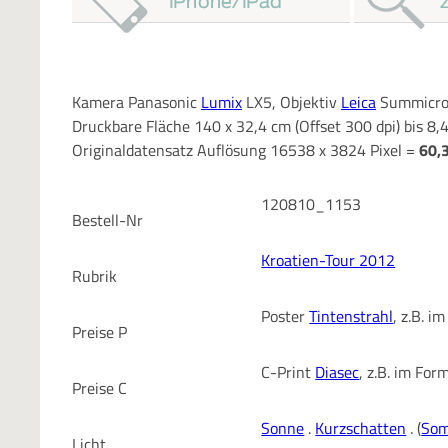
Kamera Panasonic
Lumix
LX5, Objektiv
Leica
Summicron
Druckbare Fläche 140 x 32,4 cm (Offset 300 dpi) bis 8,
Originaldatensatz Auflösung 16538 x 3824 Pixel =
60,
120810_1153
Bestell-Nr
Kroatien-Tour 2012
Rubrik
Poster
Tintenstrahl
, z.B. 
Preise P
C-Print
Diasec
, z.B. im Fo
Preise C
Sonne
.
Kurzschatten
. (
So
Licht