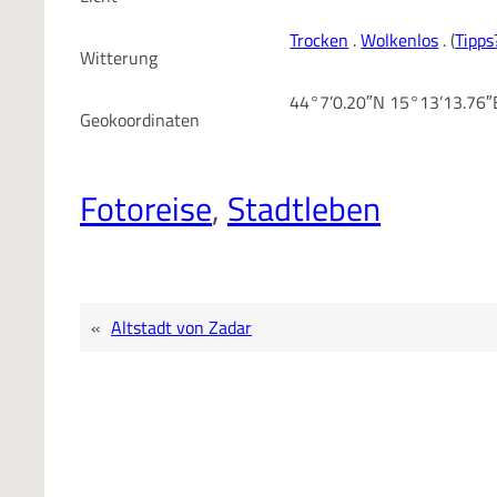
Trocken
.
Wolkenlos
. (
Tipps
Witterung
44°7’0.20″N 15°13’13.76
Geokoordinaten
Fotoreise
, 
Stadtleben
«
Altstadt von Zadar