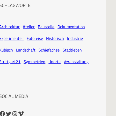
SCHLAGWORTE
Architektur
Atelier
Baustelle
Dokumentation
Experimentell
Fotoreise
Historisch
Industrie
Kubisch
Landschaft
Schiefachse
Stadtleben
Stuttgart21
Symmetrien
Unorte
Veranstaltung
SOCIAL MEDIA
cebook
Twitter
Instagram
Vimeo