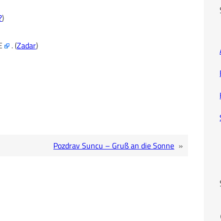
?
)
″E
. (
Zadar
)
Pozdrav Suncu – Gruß an die Sonne
»
Fa