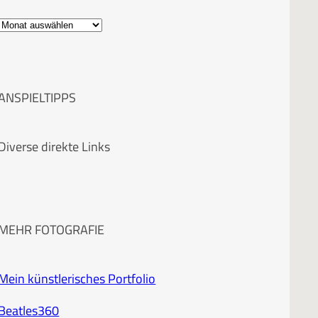
A
r
c
ANSPIELTIPPS
h
i
Diverse direkte Links
v
MEHR FOTOGRAFIE
Mein künstlerisches Portfolio
Beatles360