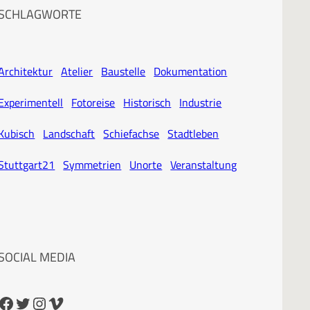
SCHLAGWORTE
Architektur
Atelier
Baustelle
Dokumentation
Experimentell
Fotoreise
Historisch
Industrie
Kubisch
Landschaft
Schiefachse
Stadtleben
Stuttgart21
Symmetrien
Unorte
Veranstaltung
SOCIAL MEDIA
cebook
Twitter
Instagram
Vimeo