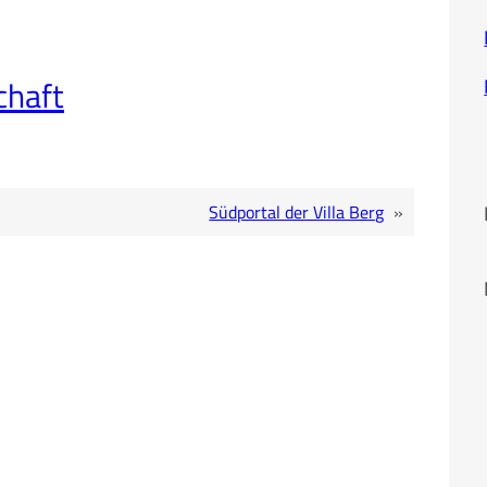
chaft
Südportal der Villa Berg
»