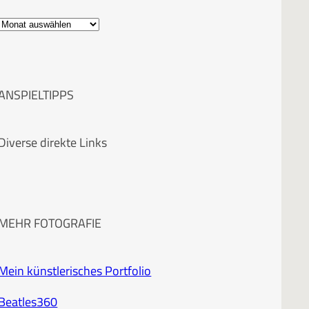
A
r
c
ANSPIELTIPPS
h
i
Diverse direkte Links
v
MEHR FOTOGRAFIE
Mein künstlerisches Portfolio
Beatles360