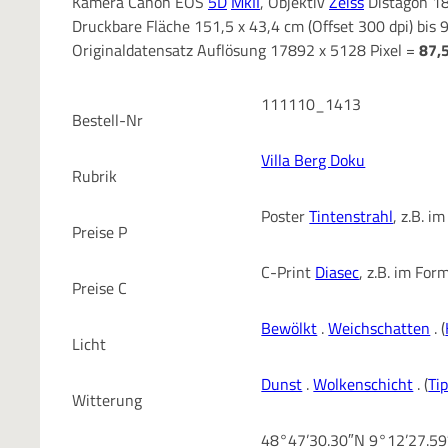
Kamera Canon EOS
5D
MkII
, Objektiv
Zeiss
Distagon 18
Druckbare Fläche 151,5 x 43,4 cm (Offset 300 dpi) bis 
Originaldatensatz Auflösung 17892 x 5128 Pixel =
87,
111110_1413
Bestell-Nr
Villa Berg Doku
Rubrik
Poster
Tintenstrahl
, z.B. 
Preise P
C-Print
Diasec
, z.B. im Fo
Preise C
Bewölkt
.
Weichschatten
. (
Licht
Dunst
.
Wolkenschicht
. (
Ti
Witterung
48°47’30.30″N 9°12’27.5