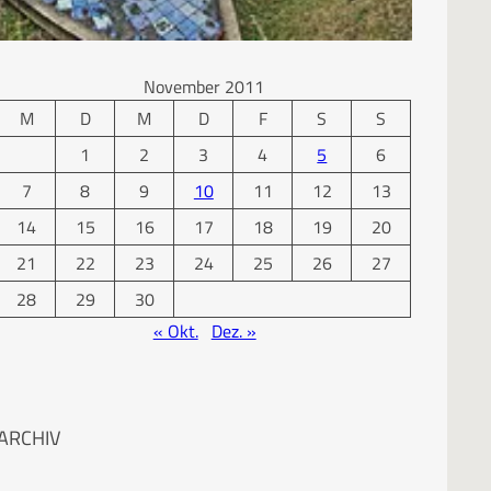
KALENDER
November 2011
M
D
M
D
F
S
S
1
2
3
4
5
6
7
8
9
10
11
12
13
14
15
16
17
18
19
20
21
22
23
24
25
26
27
28
29
30
« Okt.
Dez. »
ARCHIV