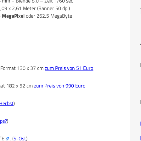
 mm – Blende 8,0 – Zeit 1/60 sec
9,09 x 2,61 Meter (Banner 50 dpi)
5 MegaPixel
oder 262,5 MegaByte
im Format 130 x 37 cm
zum Preis von 51 Euro
rmat 182 x 52 cm
zum Preis von 990 Euro
Herbst
)
pps?
)
9″E
. (
S-Ost
)