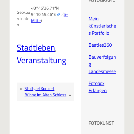
48°46’36.71″N
Geokoo
9°10’45.46″E
. (
S-
Mein
rdinate
Mitte
)
n
künstlerische
s Portfolio
Stadtleben
, 
Beatles360
Bauverfolgun
Veranstaltung
g
Landesmesse
Fotobox
«
StuttgartKonzert
Erlangen
Bühne im Alten Schloss
»
FOTOKUNST