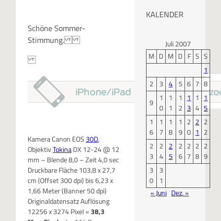
KALENDER
Schöne Sommer-
Stimmung.
Juli 2007
M
D
M
D
F
S
S
1
2
3
4
5
6
7
8
1
1
1
1
1
1
9
0
1
2
3
4
5
1
1
1
1
2
2
2
6
7
8
9
0
1
2
Kamera Canon EOS
30D
,
2
2
2
2
2
2
2
Objektiv
Tokina
DX 12-24 @ 12
3
4
5
6
7
8
9
mm – Blende 8,0 – Zeit 4,0 sec
3
3
Druckbare Fläche 103,8 x 27,7
0
1
cm (Offset 300 dpi) bis 6,23 x
1,66 Meter (Banner 50 dpi)
« Juni
Dez. »
Originaldatensatz Auflösung
12256 x 3274 Pixel =
38,3