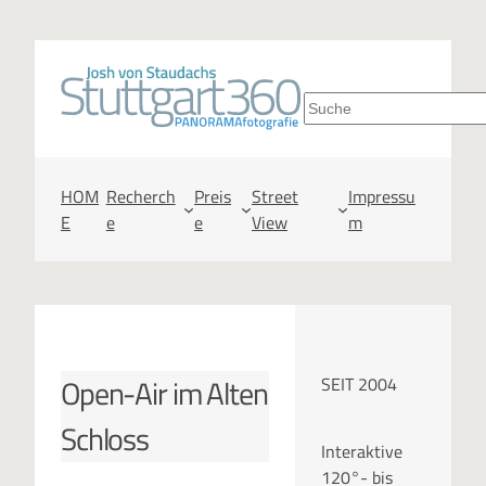
Zum
Inhalt
S
springen
u
c
HOM
Recherch
Preis
Street
Impressu
E
e
e
View
m
h
e
n
Open-Air im Alten
SEIT 2004
Schloss
Interaktive
120°- bis