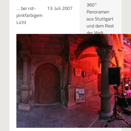
360°
… bei rot-
13. Juli 2007
Panoramen
pinkfarbigem
aus Stuttgart
Licht
und dem Rest
der Welt.
RUBRIKEN
Kategor
ien