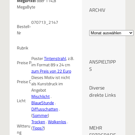
MegaPixel
oder 114,8
MegaByte
ARCHIV
070713_2147
Bestell-
A
Nr
r
Rubrik
c
Poster
Tintenstrahl
, z.B.
ANSPIELTIPP
Preise P
im Format 89 x 24 cm
h
S
zum Preis von 22 Euro
Dieses Motiv ist nicht
i
Preise C
als Kunstdruck im
Diverse
Angebot
v
direkte Links
Mischlicht
.
Licht
BlaueStunde
.
Diffusschatten
.
(
Sommer
)
Trocken
.
Wolkenlos
.
Witteru
MEHR
(
Tipps?
)
ng
FOTOGRAFIE