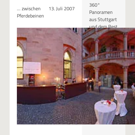
360°
… zwischen
13. Juli 2007
Panoramen
Pferdebeinen
aus Stuttgart
und dem Rest
der Welt.
RUBRIKEN
Kategor
ien