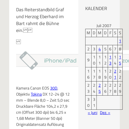
KALENDER
Das Reiterstandbild Graf
und Herzog Eberhard im
Bart rahmt die Bühne
Juli 2007
ein.
M
D
M
D
F
S
S
1
2
3
4
5
6
7
8
1
1
1
1
1
1
9
0
1
2
3
4
5
1
1
1
1
2
2
2
6
7
8
9
0
1
2
2
2
2
2
2
2
2
Kamera Canon EOS
30D
,
3
4
5
6
7
8
9
Objektiv
Tokina
DX 12-24 @ 12
3
3
mm – Blende 8,0 – Zeit 5,0 sec
0
1
Druckbare Fläche 104,2 x 27,9
cm (Offset 300 dpi) bis 6,25 x
« Juni
Dez. »
1,68 Meter (Banner 50 dpi)
Originaldatensatz Auflösung