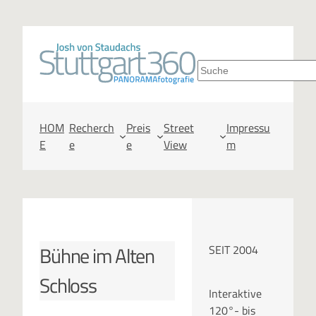
Zum
Inhalt
S
springen
u
c
HOM
Recherch
Preis
Street
Impressu
E
e
e
View
m
h
e
n
Bühne im Alten
SEIT 2004
Schloss
Interaktive
120°- bis