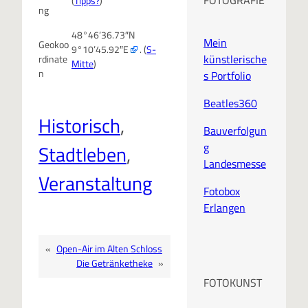
(
Tipps?
)
ng
48°46’36.73″N
Mein
Geokoo
9°10’45.92″E
. (
S-
künstlerische
rdinate
Mitte
)
n
s Portfolio
Beatles360
Historisch
, 
Bauverfolgun
g
Stadtleben
, 
Landesmesse
Veranstaltung
Fotobox
Erlangen
«
Open-Air im Alten Schloss
Die Getränketheke
»
FOTOKUNST