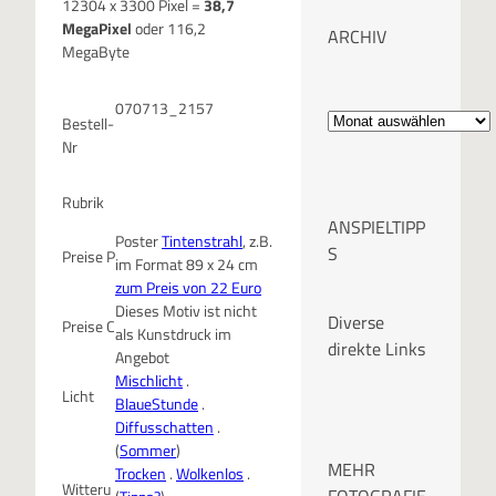
12304 x 3300 Pixel =
38,7
MegaPixel
oder 116,2
ARCHIV
MegaByte
A
070713_2157
Bestell-
Nr
r
c
Rubrik
ANSPIELTIPP
Poster
Tintenstrahl
, z.B.
h
S
Preise P
im Format 89 x 24 cm
zum Preis von 22 Euro
i
Dieses Motiv ist nicht
Diverse
Preise C
als Kunstdruck im
v
direkte Links
Angebot
Mischlicht
.
Licht
BlaueStunde
.
Diffusschatten
.
(
Sommer
)
MEHR
Trocken
.
Wolkenlos
.
Witteru
FOTOGRAFIE