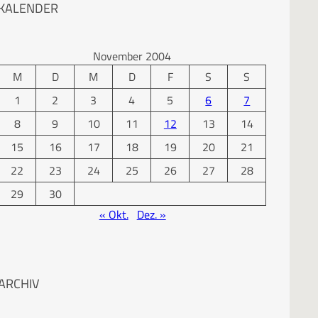
KALENDER
November 2004
M
D
M
D
F
S
S
1
2
3
4
5
6
7
8
9
10
11
12
13
14
15
16
17
18
19
20
21
22
23
24
25
26
27
28
29
30
« Okt.
Dez. »
ARCHIV