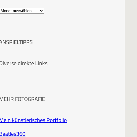
A
r
c
ANSPIELTIPPS
h
i
Diverse direkte Links
v
MEHR FOTOGRAFIE
Mein künstlerisches Portfolio
Beatles360