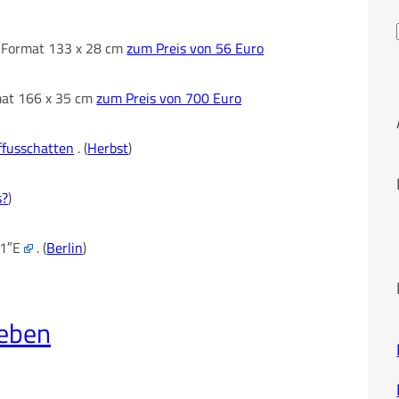
im Format 133 x 28 cm
zum Preis von 56 Euro
rmat 166 x 35 cm
zum Preis von 700 Euro
ffusschatten
. (
Herbst
)
s?
)
71″E
. (
Berlin
)
leben