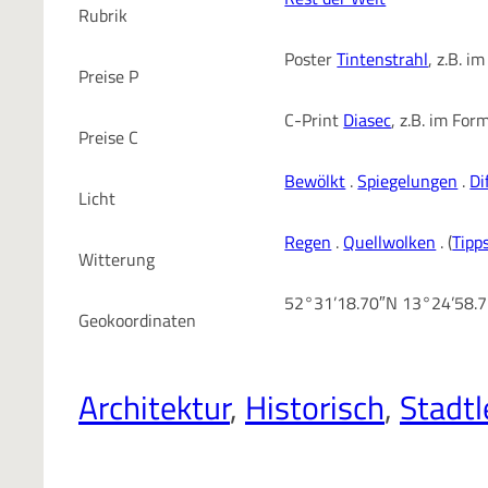
Rubrik
Poster
Tintenstrahl
, z.B. 
Preise P
C-Print
Diasec
, z.B. im Fo
Preise C
Bewölkt
.
Spiegelungen
.
Di
Licht
Regen
.
Quellwolken
. (
Tipp
Witterung
52°31’18.70″N 13°24’58.
Geokoordinaten
Architektur
, 
Historisch
, 
Stadt