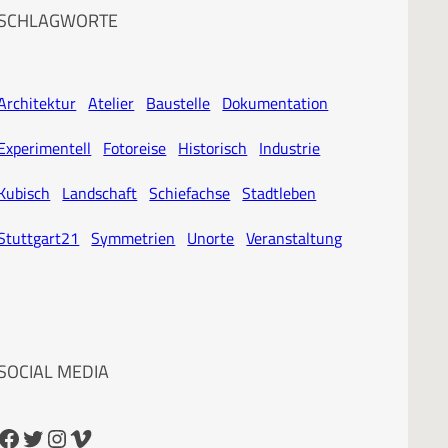
SCHLAGWORTE
Architektur
Atelier
Baustelle
Dokumentation
Experimentell
Fotoreise
Historisch
Industrie
Kubisch
Landschaft
Schiefachse
Stadtleben
Stuttgart21
Symmetrien
Unorte
Veranstaltung
SOCIAL MEDIA
cebook
Twitter
Instagram
Vimeo