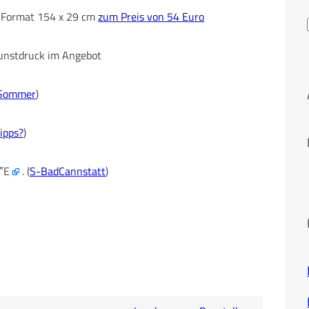
im Format 154 x 29 cm
zum Preis von 54 Euro
 Kunstdruck im Angebot
Sommer
)
ipps?
)
8″E
. (
S-BadCannstatt
)