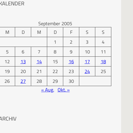
KALENDER
September 2005
M
D
M
D
F
S
S
1
2
3
4
5
6
7
8
9
10
11
12
13
14
15
16
17
18
19
20
21
22
23
24
25
26
27
28
29
30
« Aug.
Okt. »
ARCHIV