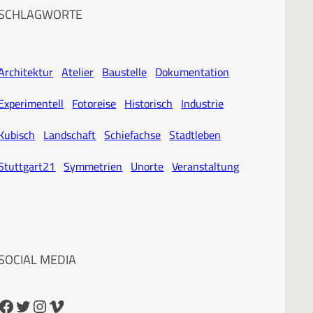
SCHLAGWORTE
Architektur
Atelier
Baustelle
Dokumentation
Experimentell
Fotoreise
Historisch
Industrie
Kubisch
Landschaft
Schiefachse
Stadtleben
Stuttgart21
Symmetrien
Unorte
Veranstaltung
SOCIAL MEDIA
cebook
Twitter
Instagram
Vimeo