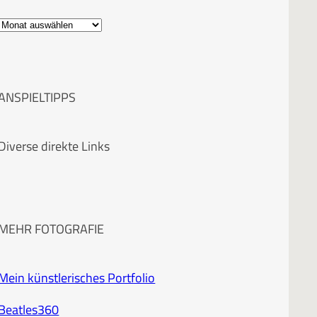
A
r
c
ANSPIELTIPPS
h
i
Diverse direkte Links
v
MEHR FOTOGRAFIE
Mein künstlerisches Portfolio
Beatles360