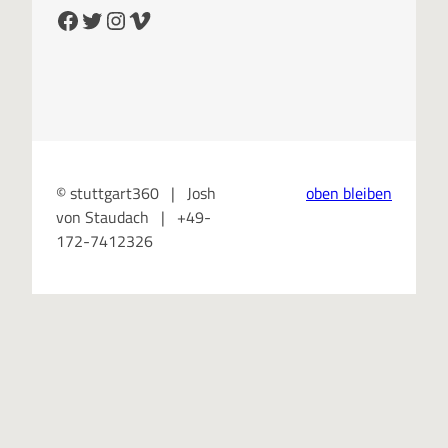
Facebook
Twitter
Instagram
Vimeo
© stuttgart360 | Josh
oben bleiben
von Staudach | +49-
172-7412326