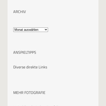
ARCHIV
A
r
c
ANSPIELTIPPS
h
i
Diverse direkte Links
v
MEHR FOTOGRAFIE