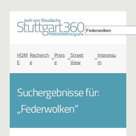
S
u
c
HOM
Recherch
Preis
Street
Impressu
E
e
e
View
m
h
e
Suchergebnisse für:
n
„Federwolken“