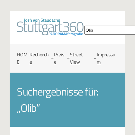
S
u
c
HOM
Recherch
Preis
Street
Impressu
E
e
e
View
m
h
e
Suchergebnisse für:
n
„Olib“