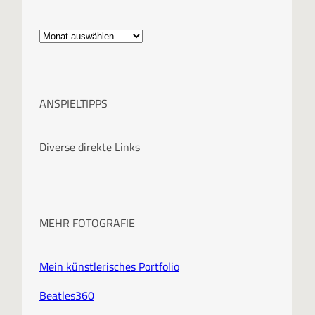
A
r
c
ANSPIELTIPPS
h
i
Diverse direkte Links
v
MEHR FOTOGRAFIE
Mein künstlerisches Portfolio
Beatles360