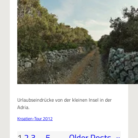
Urlaubseindrücke von der kleinen Insel in der
Adria.
Kroatien-Tour 2012
1
2
3
…
5
Older Posts
»