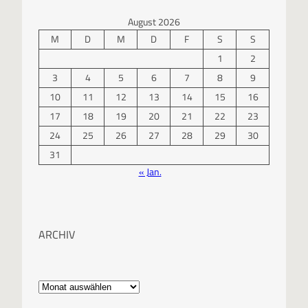
August 2026
M
D
M
D
F
S
S
1
2
3
4
5
6
7
8
9
10
11
12
13
14
15
16
17
18
19
20
21
22
23
24
25
26
27
28
29
30
31
« Jan.
ARCHIV
A