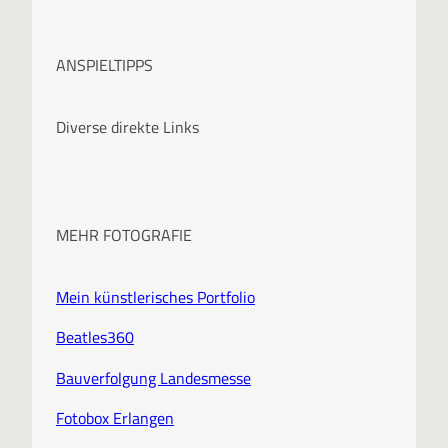
r
c
ANSPIELTIPPS
h
i
Diverse direkte Links
v
MEHR FOTOGRAFIE
Mein künstlerisches Portfolio
Beatles360
Bauverfolgung Landesmesse
Fotobox Erlangen