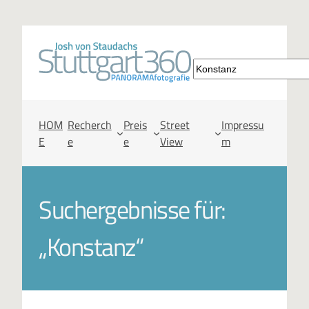
S
u
c
HOM
Recherch
Preis
Street
Impressu
E
e
e
View
m
h
e
Suchergebnisse für:
n
„Konstanz“